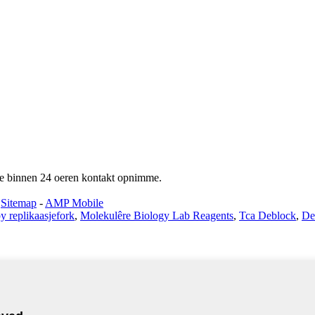
sille binnen 24 oeren kontakt opnimme.
-
Sitemap
-
AMP Mobile
 replikaasjefork
,
Molekulêre Biology Lab Reagents
,
Tca Deblock
,
De