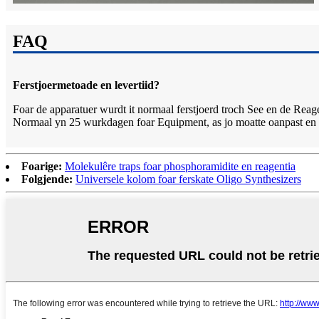
FAQ
Ferstjoermetoade en levertiid?
Foar de apparatuer wurdt it normaal ferstjoerd troch See en de Reage
Normaal yn 25 wurkdagen foar Equipment, as jo moatte oanpast en M
Foarige:
Molekulêre traps foar phosphoramidite en reagentia
Folgjende:
Universele kolom foar ferskate Oligo Synthesizers