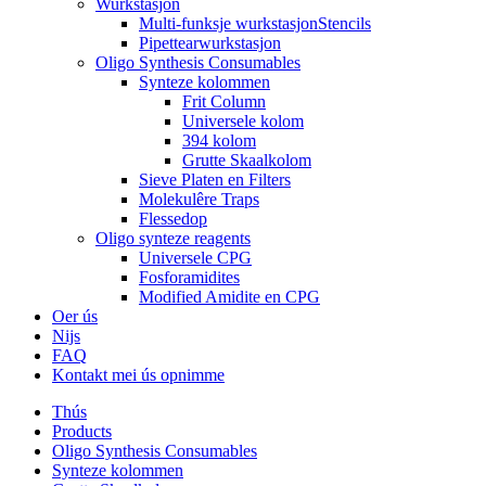
Wurkstasjon
Multi-funksje wurkstasjonStencils
Pipettearwurkstasjon
Oligo Synthesis Consumables
Synteze kolommen
Frit Column
Universele kolom
394 kolom
Grutte Skaalkolom
Sieve Platen en Filters
Molekulêre Traps
Flessedop
Oligo synteze reagents
Universele CPG
Fosforamidites
Modified Amidite en CPG
Oer ús
Nijs
FAQ
Kontakt mei ús opnimme
Thús
Products
Oligo Synthesis Consumables
Synteze kolommen