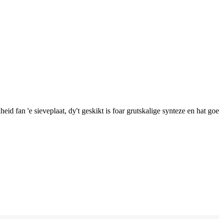
d fan 'e sieveplaat, dy't geskikt is foar grutskalige synteze en hat goe