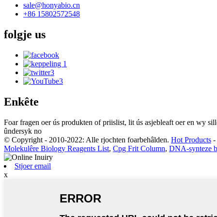
sale@honyabio.cn
+86 15802572548
folgje
us
Enkête
Foar fragen oer ús produkten of priislist, lit ús asjebleaft oer en wy 
ûndersyk no
© Copyright - 2010-2022: Alle rjochten foarbehâlden.
Hot Products
Molekulêre Biology Reagents List
,
Cpg Frit Column
,
DNA-synteze by
Stjoer email
x