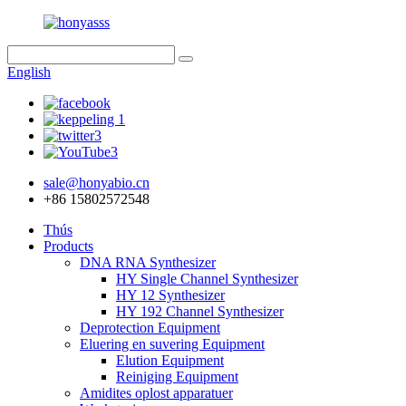
English
sale@honyabio.cn
+86 15802572548
Thús
Products
DNA RNA Synthesizer
HY Single Channel Synthesizer
HY 12 Synthesizer
HY 192 Channel Synthesizer
Deprotection Equipment
Eluering en suvering Equipment
Elution Equipment
Reiniging Equipment
Amidites oplost apparatuer