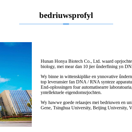
bedriuwsprofyl
Hunan Honya Biotech Co., Ltd. waard oprjochte 
biology, mei mear dan 10 jier ûnderfining yn DN
Wy binne in wittenskiplike en ynnovative ûnder
top leveransier fan DNA / RNA synteze apparatuer,
End-oplossingen foar automatisearre laboratoaria
yntellektuele eigendomsrjochten.
Wy hawwe goede relaasjes mei bedriuwen en univ
Gene, Tsinghua University, Beijing University, 