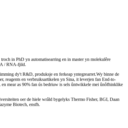
troch in PhD yn automatisearring en in master yn molekulêre
A / RNA-fjild.
nimming dy't R&D, produksje en ferkeap yntegrearret.Wy binne de
 reagents en verbruiksartikelen yn Sina, it leverjen fan End-to-
, en mear as 90% fan ús bedriuw is sels ûntwikkele mei ûnôfhinklike
ersiteiten oer de hiele wrâld bygelyks Thermo Fisher, BGI, Daan
Vazyme Biotech, ensfh.