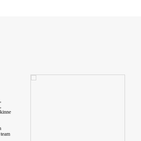
,
,
 kinne
h
k team