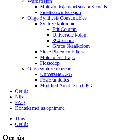
Wurkstasjon
Multi-funksje wurkstasjonStencils
Pipettearwurkstasjon
Oligo Synthesis Consumables
Synteze kolommen
Frit Column
Universele kolom
394 kolom
Grutte Skaalkolom
Sieve Platen en Filters
Molekulêre Traps
Flessedop
Oligo synteze reagents
Universele CPG
Fosforamidites
Modified Amidite en CPG
Oer ús
Nijs
FAQ
Kontakt mei ús opnimme
Thús
Oer ús
Oer ús