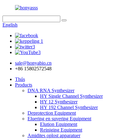
English
sale@honyabio.cn
+86 15802572548
Thús
Products
DNA RNA Synthesizer
HY Single Channel Synthesizer
HY 12 Synthesizer
HY 192 Channel Synthesizer
Deprotection Equipment
Eluering en suvering Equipment
Elution Equipment
Reiniging Equipment
Amidites oplost apparatuer