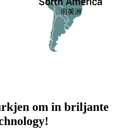
rkjen om in briljante
echnology!