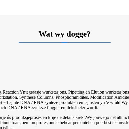
Wat wy dogge?
Reaction Yntegraasje wurkstasjons, Pipetting en Elution wurkstasjons
orkstation, Synthese Columns, Phosphoramidites, Modification Amidite
east effisjinte DNA / RNA synteze produkten en tsjinsten yn 'e wrâld.Wy
roch DNA / RNA-synteze flugger en fleksibeler wurdt.
rje ús produksjeproses en krije de details krekt.Wy jouwe jo net allinic
 binne foarsjoen fan profesjonele behear personiel en poerbêst technys
 tsjinst.