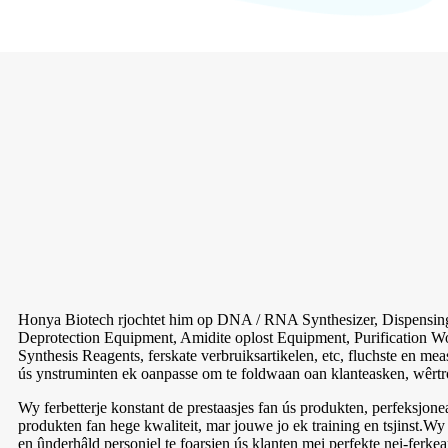
Honya Biotech rjochtet him op DNA / RNA Synthesizer, Dispensing 
Deprotection Equipment, Amidite oplost Equipment, Purification W
Synthesis Reagents, ferskate verbruiksartikelen, etc, fluchste en m
ús ynstruminten ek oanpasse om te foldwaan oan klanteasken, wêrt
Wy ferbetterje konstant de prestaasjes fan ús produkten, perfeksjonea
produkten fan hege kwaliteit, mar jouwe jo ek training en tsjinst.Wy
en ûnderhâld personiel te foarsjen ús klanten mei perfekte nei-ferkeap